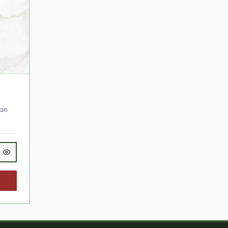
ban
mi
te ve
ne ve