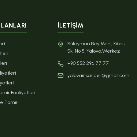
ALANLARI
İLETIŞIM
eri
Süleyman Bey Mah., Kıbrıs
Sk. No:5, Yalova/Merkez
leri
leri
+90 552 296 77 77
iyetleri
yalovainsander@gmail.com
yetleri
mir Faaliyetleri
ve Tamir