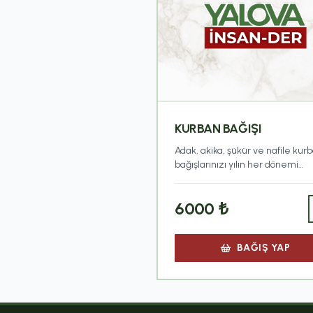
KURBAN BAĞIŞI
Adak, akika, şükür ve nafile kur
bağışlarınızı yılın her dönemi
güvenle ihtiyaç sahiplerine
ulaştırıyoruz. Kurbanlarınız, İsla
6000
₺
usullere uygun olarak kesilmek
yetimlere, medrese talebeleri
ihtiyaç sahibi ailelere
BAĞIŞ YAP
dağıtılmaktadır.