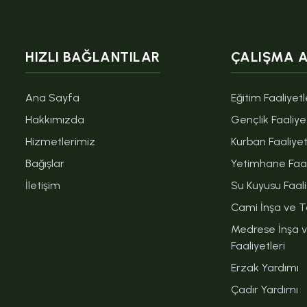
HIZLI BAĞLANTILAR
ÇALIŞMA 
Ana Sayfa
Eğitim Faaliyetl
Hakkımızda
Gençlik Faaliyet
Hizmetlerimiz
Kurban Faaliyet
Bağışlar
Yetimhane Faal
İletişim
Su Kuyusu Faali
Cami İnşa ve Ta
Medrese İnşa 
Faaliyetleri
Erzak Yardımı
Çadır Yardımı