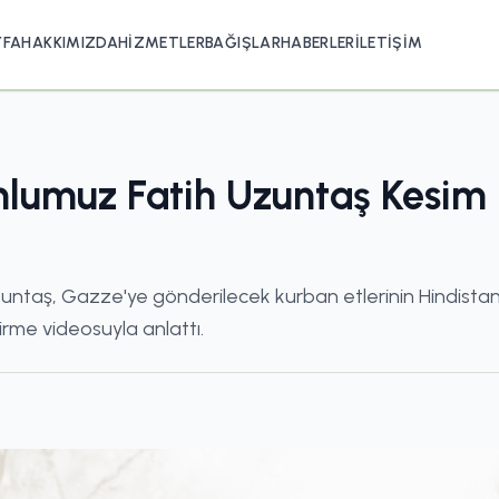
YFA
HAKKIMIZDA
HIZMETLER
BAĞIŞLAR
HABERLER
İLETIŞIM
lumuz Fatih Uzuntaş Kesim 
ntaş, Gazze'ye gönderilecek kurban etlerinin Hindistan'
irme videosuyla anlattı.